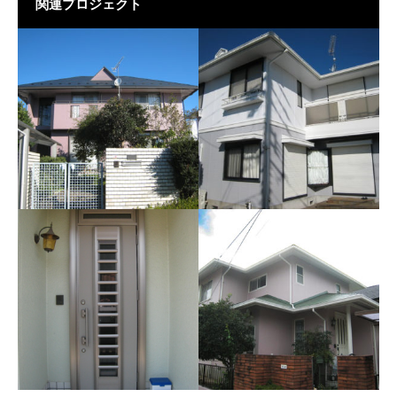
関連プロジェクト
屋根カバー工事/ニチハ
横暖ルーフαプレミアムS
外壁塗装工事/関西ペイン
ト ダイナミックトッ
プ ハイブリッド塗料