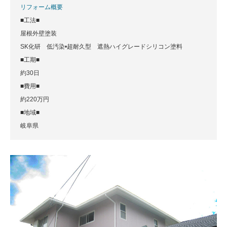
リフォーム概要
■工法■
屋根外壁塗装
SK化研 低汚染•超耐久型 遮熱ハイグレードシリコン塗料
■工期■
約30日
■費用■
約220万円
■地域■
岐阜県