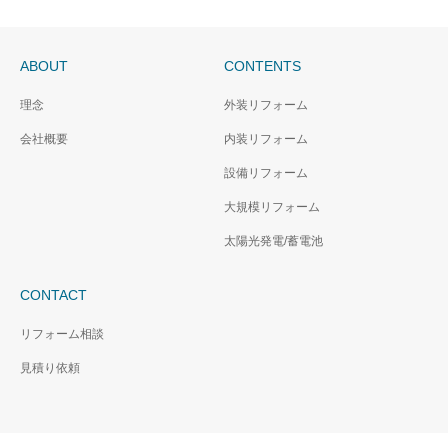
ABOUT
CONTENTS
玄関ドア交換工事/LIXIL
理念
外装リフォーム
リシェント
屋根外壁塗装工事/低汚
会社概要
内装リフォーム
染 超耐久型 遮熱ハイ
グレードシリコン塗料
設備リフォーム
大規模リフォーム
太陽光発電/蓄電池
CONTACT
リフォーム相談
見積り依頼