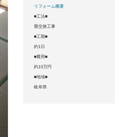
リフォーム概要
■工法■
畳交換工事
■工期■
約1日
■費用■
約10万円
■地域■
岐阜県