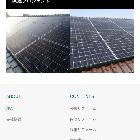
関連プロジェクト
ABOUT
CONTENTS
太陽光発電パネル設置工
太陽光発電パネル設置工
理念
外装リフォーム
事/支持瓦差し替え工法
事/アンカーボルト工法
会社概要
内装リフォーム
設備リフォーム