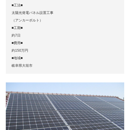
■工法■
太陽光発電パネル設置工事
（アンカーボルト）
■工期■
約7日
■費用■
約150万円
■地域■
岐阜県大垣市