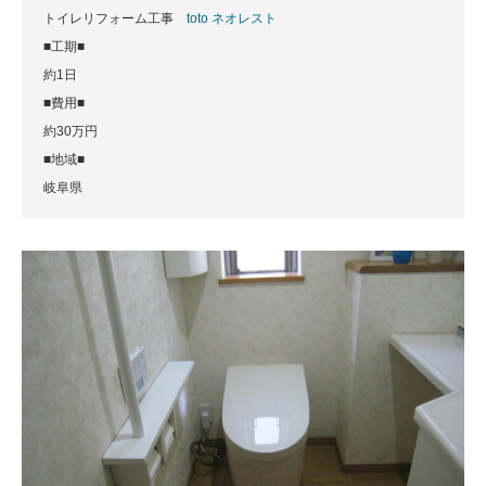
トイレリフォーム工事
toto ネオレスト
■工期■
約1日
■費用■
約30万円
■地域■
岐阜県