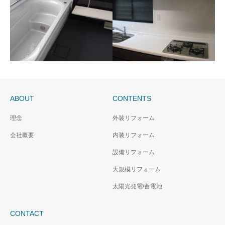
トイレリフォーム/toto ネ
浴室リフォーム工
オレスト
事/toto サザナ
ABOUT
CONTENTS
浴室リフォーム工
キッチンリフォーム工事/
理念
外装リフォーム
事/toto サザナ
クリナップ ステディア
会社概要
内装リフォーム
設備リフォーム
大規模リフォーム
太陽光発電/蓄電池
CONTACT